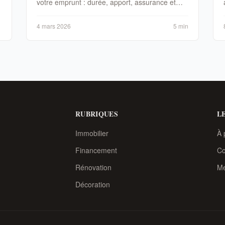
votre emprunt : durée, apport, assurance et
négociation.
4 mars 2026
5 min
RUBRIQUES
LE
Immobilier
À 
Financement
Co
Rénovation
Me
Décoration