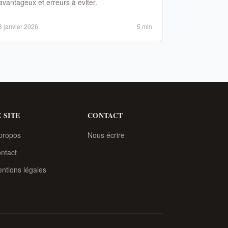
avantageux et erreurs à éviter.
8 janvier 2026
5 min
 SITE
CONTACT
propos
Nous écrire
ntact
ntions légales