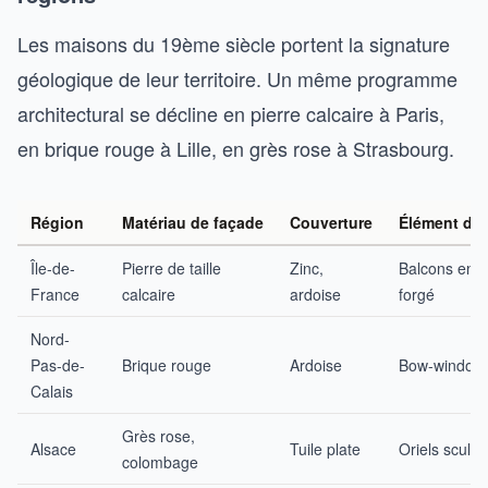
Les maisons du 19ème siècle portent la signature
géologique de leur territoire. Un même programme
architectural se décline en pierre calcaire à Paris,
en brique rouge à Lille, en grès rose à Strasbourg.
Région
Matériau de façade
Couverture
Élément dist
Île-de-
Pierre de taille
Zinc,
Balcons en f
France
calcaire
ardoise
forgé
Nord-
Pas-de-
Brique rouge
Ardoise
Bow-window
Calais
Grès rose,
Alsace
Tuile plate
Oriels sculpt
colombage