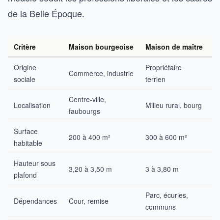
de la Belle Époque.
Critère
Maison bourgeoise
Maison de maître
M
Origine
Propriétaire
Commerce, industrie
P
sociale
terrien
Centre-ville,
Localisation
Milieu rural, bourg
B
faubourgs
Surface
200 à 400 m²
300 à 600 m²
1
habitable
Hauteur sous
3,20 à 3,50 m
3 à 3,80 m
2
plafond
Parc, écuries,
Dépendances
Cour, remise
P
communs