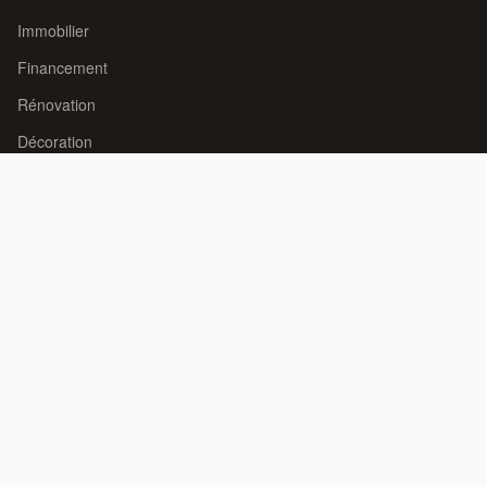
Immobilier
Financement
Rénovation
Décoration
LE SITE
À propos
Contact
Mentions légales
CONTACT
Nous écrire