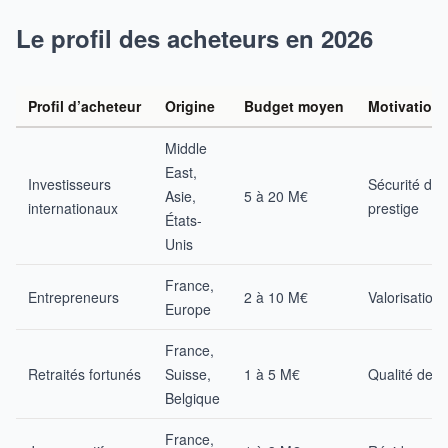
Le profil des acheteurs en 2026
Profil d’acheteur
Origine
Budget moyen
Motivations
Middle
East,
Investisseurs
Sécurité du 
Asie,
5 à 20 M€
internationaux
prestige
États-
Unis
France,
Entrepreneurs
2 à 10 M€
Valorisation
Europe
France,
Retraités fortunés
Suisse,
1 à 5 M€
Qualité de vi
Belgique
France,